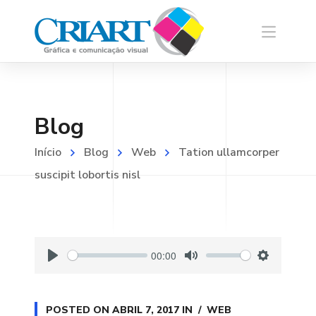
Blog
Início
Blog
Web
Tation ullamcorper
suscipit lobortis nisl
00:00
P
M
S
l
u
e
a
t
t
POSTED ON
ABRIL 7, 2017
IN
WEB