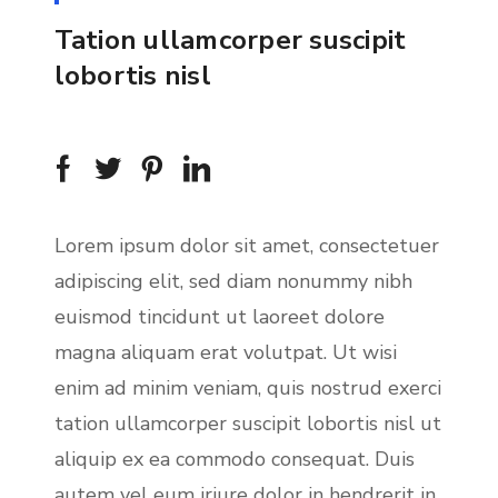
y
e
t
Tation ullamcorper suscipit
i
lobortis nisl
n
g
s
Lorem ipsum dolor sit amet, consectetuer
adipiscing elit, sed diam nonummy nibh
euismod tincidunt ut laoreet dolore
magna aliquam erat volutpat. Ut wisi
enim ad minim veniam, quis nostrud exerci
tation ullamcorper suscipit lobortis nisl ut
aliquip ex ea commodo consequat. Duis
autem vel eum iriure dolor in hendrerit in